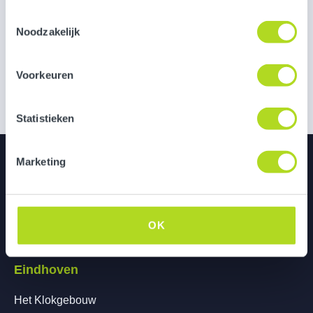
Toestemmingsselectie
Noodzakelijk
Voorkeuren
Statistieken
Utrecht
Marketing
Bedrijfspand de Pionier
Grebbeberglaan 15
OK
3527 VX Utrecht
Eindhoven
Het Klokgebouw