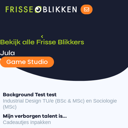
Bekijk alle Frisse Blikkers
Jula
Game Studio
Background Test test
Industrial Design TU/e (BSc & MSc) en Sociologie
(MSc)
Mijn verborgen talent is…
Cadeautjes inpakken