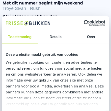
Met dit nummer begint mijn weekend
Troye Sivan - Rush
Als ik later groot ben dan…
Heb ik mijn eigen koffietentje waar mensen graag
samenkomen en spellen spelen.
Toestemming
Details
Over
julas@frisseblikken.com
06 24 75 87 20
Deze website maakt gebruik van cookies
We gebruiken cookies om content en advertenties te
Jula
personaliseren, om functies voor social media te bieden
en om ons websiteverkeer te analyseren. Ook delen we
informatie over uw gebruik van onze site met onze
partners voor social media, adverteren en analyse. Deze
partners kunnen deze gegevens combineren met andere
informatie die u aan ze heeft verstrekt of die ze hebben
verzameld op basis van uw gebruik van hun services.