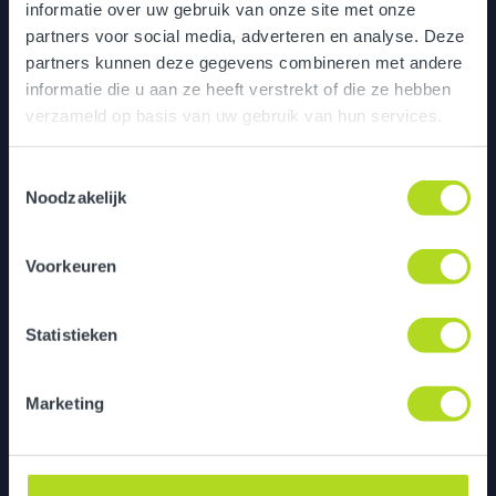
informatie over uw gebruik van onze site met onze
partners voor social media, adverteren en analyse. Deze
partners kunnen deze gegevens combineren met andere
informatie die u aan ze heeft verstrekt of die ze hebben
verzameld op basis van uw gebruik van hun services.
Van strategie ontwikkeling naar
uitvoering
Toestemmingsselectie
Noodzakelijk
Voorkeuren
Gemeente Rotterdam
Statistieken
Marketing