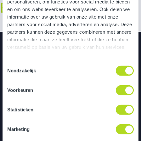
Bekijk de foto's
personaliseren, om functies voor social media te bieden
en om ons websiteverkeer te analyseren. Ook delen we
informatie over uw gebruik van onze site met onze
partners voor social media, adverteren en analyse. Deze
partners kunnen deze gegevens combineren met andere
informatie die u aan ze heeft verstrekt of die ze hebben
Utrecht
verzameld op basis van uw gebruik van hun services.
Bedrijfspand de Pionier
Toestemmingsselectie
Grebbeberglaan 15
Noodzakelijk
3527 VX Utrecht
Voorkeuren
Eindhoven
Het Klokgebouw
Statistieken
Klokgebouw 210
5617 AC Eindhoven
Marketing