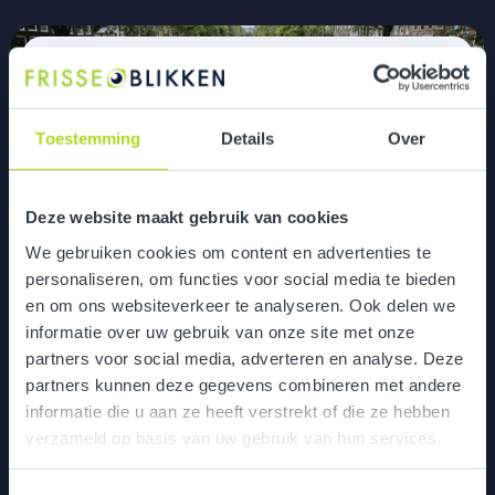
Mollie
Toestemming
Details
Over
Deze website maakt gebruik van cookies
We gebruiken cookies om content en advertenties te
personaliseren, om functies voor social media te bieden
en om ons websiteverkeer te analyseren. Ook delen we
informatie over uw gebruik van onze site met onze
Implementatie nieuw HR systeem
partners voor social media, adverteren en analyse. Deze
partners kunnen deze gegevens combineren met andere
informatie die u aan ze heeft verstrekt of die ze hebben
verzameld op basis van uw gebruik van hun services.
ABN AMRO