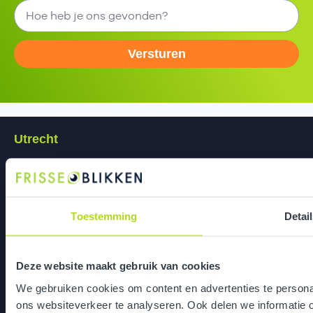
Versturen
Utrecht
Bedrijfspand de Pionier
Grebbeberglaan 15
3527 VX Utrecht
Toestemming
Detai
Eindhoven
Deze website maakt gebruik van cookies
Het Klokgebouw
We gebruiken cookies om content en advertenties te persona
Klokgebouw 210
ons websiteverkeer te analyseren. Ook delen we informatie 