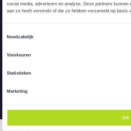
social media, adverteren en analyse. Deze partners kunnen
5617 AC Eindhoven
aan ze heeft verstrekt of die ze hebben verzameld op basis 
Toestemmingsselectie
Noodzakelijk
Frisse Blikken Game Studio
Podcast: Een Frisse Blik Op…
Ruimte huren
Voorkeuren
Algemene voorwaarden
Terms and conditions
Statistieken
Privacy notice
Marketing
Frisseblikken © 2024. All rights reserved
OK